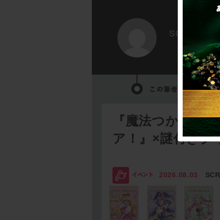
SCRAP
『魔法つかいプ
ア！』×謎付きク
2026.08.03
SC