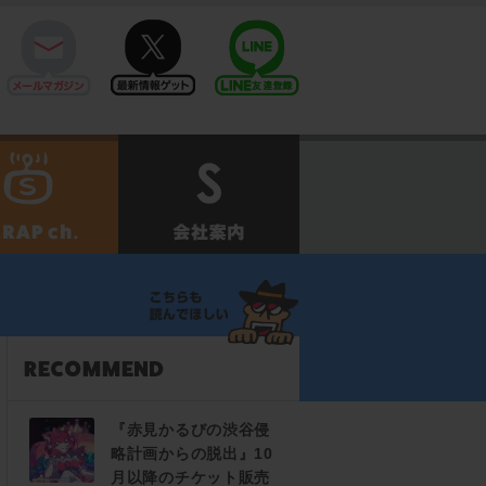
mail
twitter
Line@
せ
SCRAPch.
会社案内
『赤見かるびの渋谷侵
略計画からの脱出』10
月以降のチケット販売