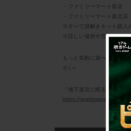
・ファミリーマート葵店
・ファミリーマート葵北店
※すべて謎解きキット購入
※詳しい場所や営業時間は
もっと気軽に遊べるように
さい♪
『地下迷宮に眠る謎 2023
https://realdgame.jp/chik