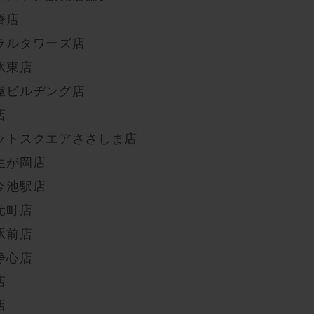
橋店
ラルタワーズ店
駅東店
屋ビルヂング店
店
ットスクエアささしま店
生が岡店
今池駅店
元町店
駅前店
浄心店
店
店