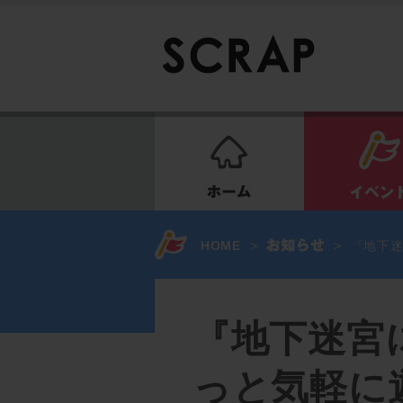
ホーム
HOME
>
>
『地下迷
『地下迷宮に
っと気軽に