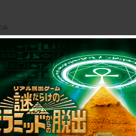
のみ
特設サイトよりご確認ください
なった「#名古屋地下迷宮 」をぜひお楽しみくだ
』
ameikyu_2023/