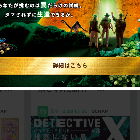
リキュ
【2026年7月】告知解
リ…
禁された新作一…
RAP
2026.07.31
SCRAP