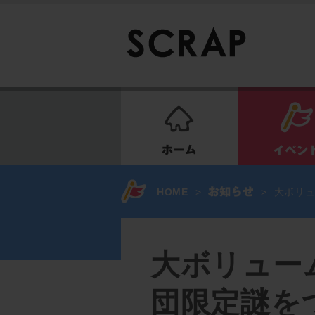
ホーム
HOME
>
>
大ボリュ
大ボリューム
団限定謎を