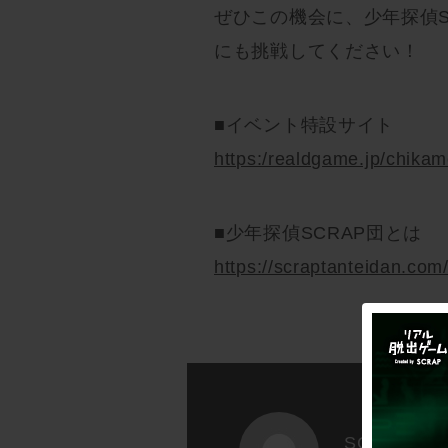
ぜひこの機会に、少年探偵S
にも挑戦してください！
■イベント特設サイト
https:/realdgame.jp/chika
■少年探偵SCRAP団とは
https://scraptanteidan.com
SCRAP