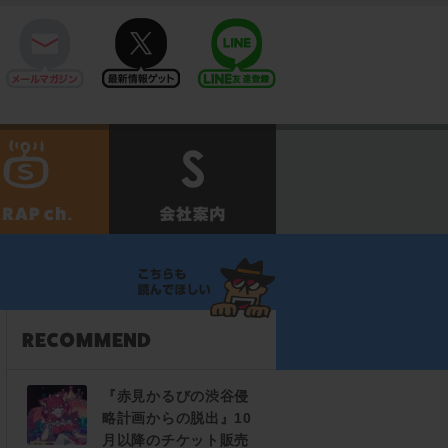
mail
twitter
Line@
せ
SCRAPch.
会社案内
『赤見かるびの渋谷侵
略計画からの脱出』10
月以降のチケット販売