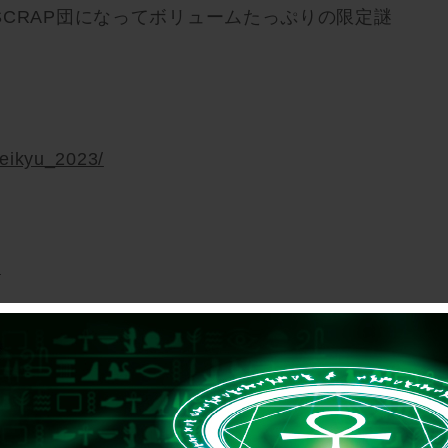
CRAP団になってボリュームたっぷりの限定謎
meikyu_2023/
/