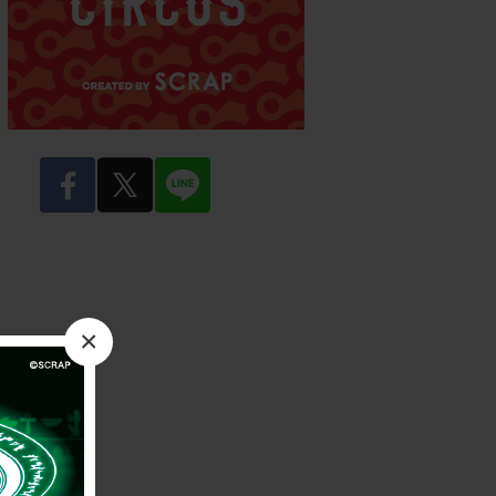
facebook
twitter
LINE
×