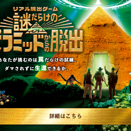
リキュ
【2026年7月】告知解
リ…
禁された新作一…
RAP
2026.07.31
SCRAP
#告知解禁された新作一覧