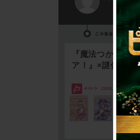
『魔法つかいプ
ア！』×謎付きク
2026.08.03
SC