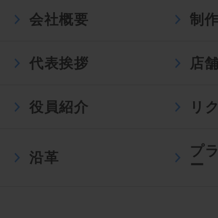
会社概要
制
代表挨拶
店
役員紹介
リ
プ
沿革
ー