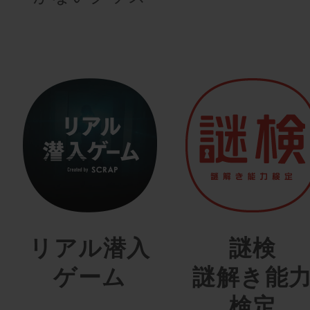
リアル潜入
謎検
ゲーム
謎解き能
検定