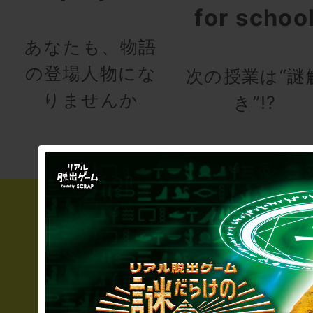
for schoo
あなたも、物語
の登場人物にな
次の授業は“謎
りませんか
き”!?