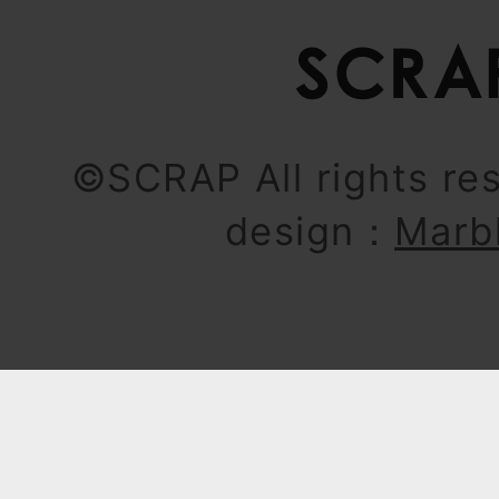
©SCRAP All rights re
design：
Marb