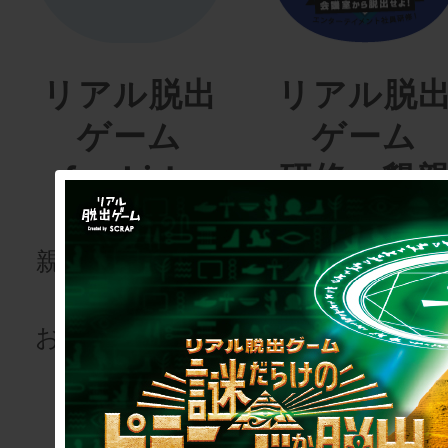
リアル脱出
リアル脱
ゲーム
ゲーム
for kids
研修・懇
会
親子で楽しむ謎
解きを
研修用・懇親
お届けします！
用会議
室型リアル脱
ゲーム