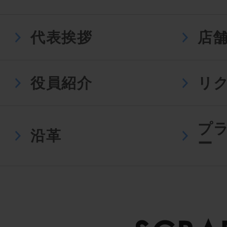
代表挨拶
店
役員紹介
リ
プ
沿革
ー