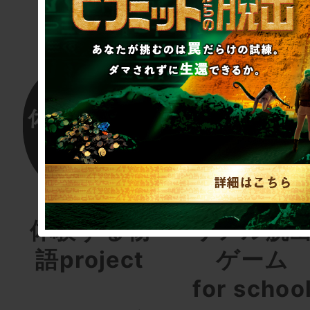
体験する物
リアル脱
語project
ゲーム
for schoo