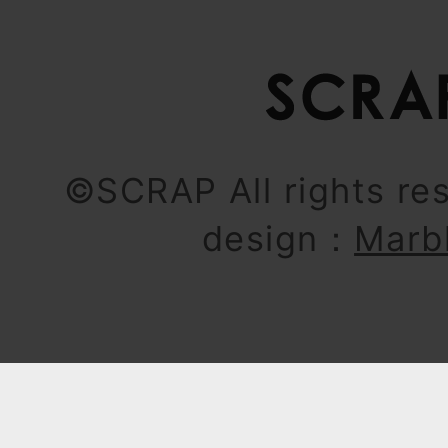
©SCRAP All rights re
design：
Marb