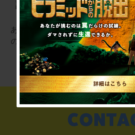
語project
ゲーム
for schoo
あなたも、物語
の登場人物にな
次の授業は“謎
りませんか
き”!?