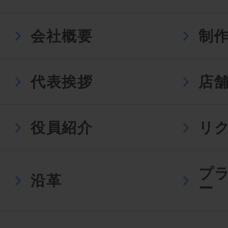
会社概要
制
代表挨拶
店
役員紹介
リ
プ
沿革
ー