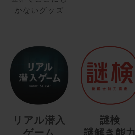
かないグッズ
リアル潜入
謎検
ゲーム
謎解き能