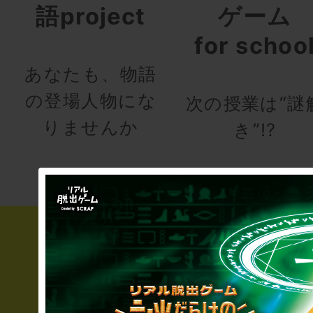
語project
ゲーム
for schoo
あなたも、物語
の登場人物にな
次の授業は“謎
りませんか
き”!?