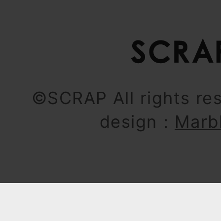
©SCRAP All rights re
design：
Marb