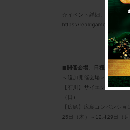
☆イベント詳細、チケット
https://realdgame.jp/s/con
◼︎開催会場、日程
＜追加開催会場＞
【石川】サイエンスヒルズこま
（日）
【広島】広島コンベンション
25日（木）～12月29日（