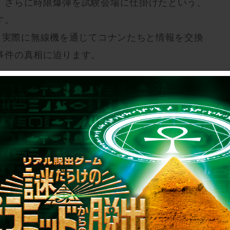
、さらに時限爆弾を試験会場に仕掛けたという、
す。
”。実際に無線機を通じてコナンたちと情報を交換
事件の真相に迫ります。
は石川、広島。
わせて全国48か所での開催となり、すべての会場
。東京、名古屋、大阪をはじめ、全国各地20以上
。
からお近くの会場をチェックして、お友達やご家
♪