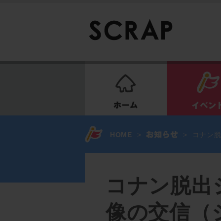
ホーム
HOME
>
>
コナン
コナン脱出
像の交信（