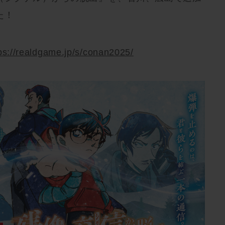
た！
ps://realdgame.jp/s/conan2025/