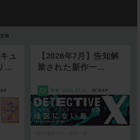
リキュ
【2026年7月】告知解
リ…
禁された新作一…
RAP
2026.07.31
SCRAP
#告知解禁された新作一覧