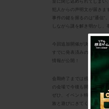
室に閉じ込められてしまい
犯人からの声明文が届きま
事件の鍵を握るのは”通信
しながら謎を解き明かし、
今回追加開催が決定したの
すでに発表済みの会場と合
情報が公開！
会期終了までは残り3カ月
の会場で今後も開催します
ぜひ、イベント特設サイト
族と遊びにきてくださいね