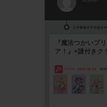
SCRAP
『魔法つかいプ
ア！』×謎付きク
2026.08.03
SC