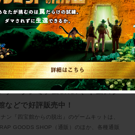
べるリアル脱出ゲームに挑戦したが楽しかっ
感想が相次ぎ、大好評を博しました。
SCRAP GOODS SHOP（通
ンデープレミアムSHOP、トムスシ
館などで好評販売中！
コナン『四宝館からの脱出』のゲームキットは、
AP GOODS SHOP（通販）のほか、各種通販