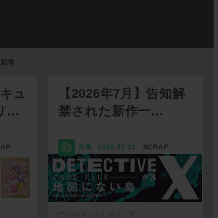
リキュ
【2026年7月】告知解
リ…
禁された新作一…
RAP
2026.07.31
SCRAP
#告知解禁された新作一覧