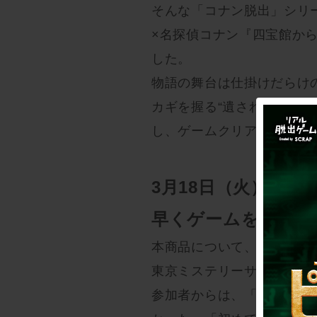
そんな「コナン脱出」シリ
×名探偵コナン『四宝館か
した。
物語の舞台は仕掛けだらけ
カギを握る“遺されたゲーム
し、ゲームクリアを目指し
3月18日（火）に
早くゲームを満喫！
本商品について、3月19日
東京ミステリーサーカス（
参加者からは、「友だちと