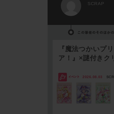
SCRAP
『魔法つかいプ
ア！』×謎付きク
2026.08.03
SC