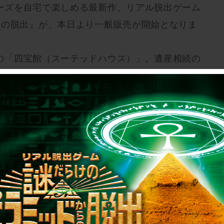
ーズを自宅で楽しめる最新作、リアル脱出ゲーム
らの脱出』が、本日より一般販売が開始となりま
の「四宝館（スーテッドハウス）」。遺産相続の
”を、コナン、新一、小五郎、灰原として操作
ます。
開催した先行体験会では参加者がひと足
（水）12:00のゲーム開始に先駆け、先行体験会を
所在地：東京都新宿区）にて開催しました。
白熱した勝負ができた」「ボリューム満点で面白