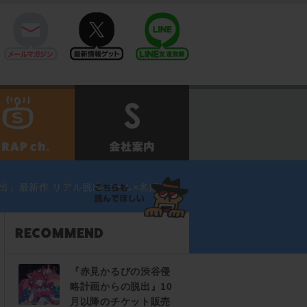
mail
twitter
Line@
せ
SCRAPch.
会社案内
出」最新作 リアル脱出ゲーム×名探偵コ
『赤見かるびの渋谷侵
略計画からの脱出』10
月以降のチケット販売