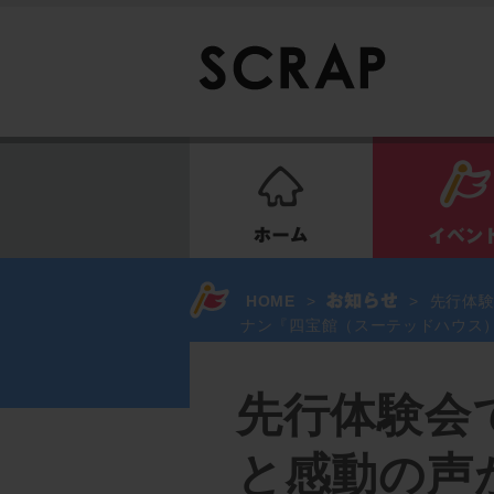
ホーム
HOME
>
>
先行体験
ナン『四宝館（スーテッドハウス）
先行体験会
と感動の声