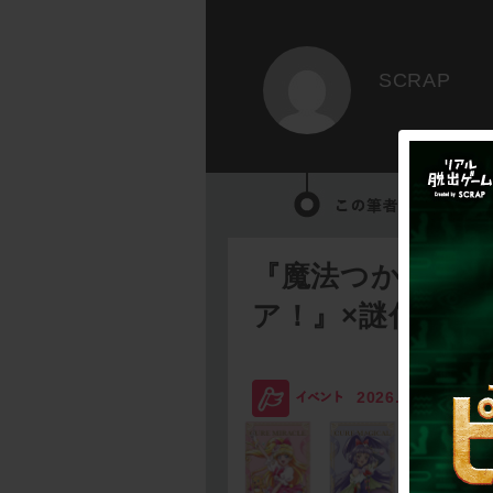
SCRAP
『魔法つかいプ
ア！』×謎付きク
2026.08.03
SC