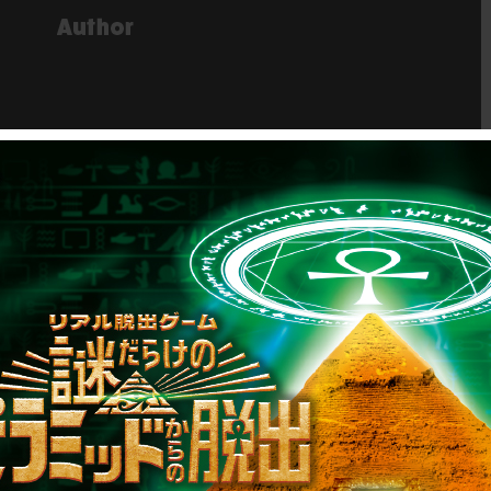
リキュ
【2026年7月】告知解
リ…
禁された新作一…
RAP
2026.07.31
SCRAP