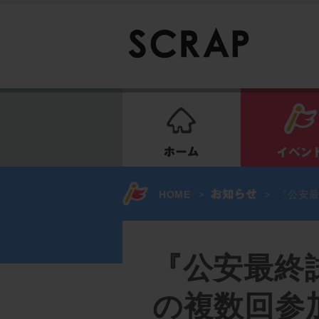
ホーム
HOME
>
>
『公安
『公安最終
の複数回参