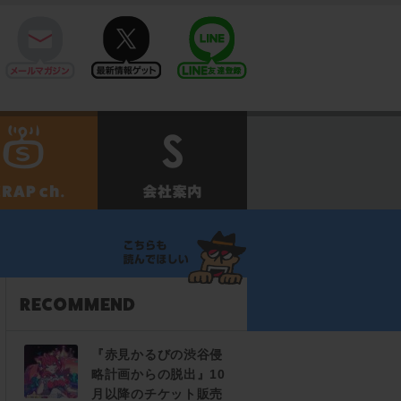
mail
twitter
Line@
せ
SCRAPch.
会社案内
『赤見かるびの渋谷侵
略計画からの脱出』10
月以降のチケット販売