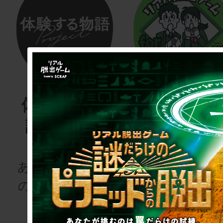
体験する物
リアル脱
語project
ゲーム
for schoo
あなたも、物語
の登場人物にな
次の授業は“謎
りませんか
き”!?