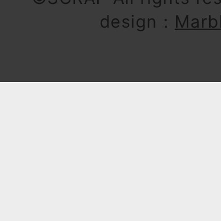
design：
Marb