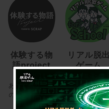
体験する物
リアル脱
語project
ゲーム
for schoo
あなたも、物語
の登場人物にな
次の授業は“謎
りませんか
き”!?