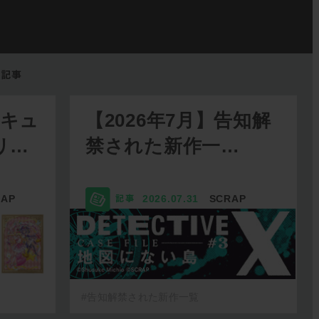
リキュ
【2026年7月】告知解
リ…
禁された新作一…
RAP
2026.07.31
SCRAP
#告知解禁された新作一覧