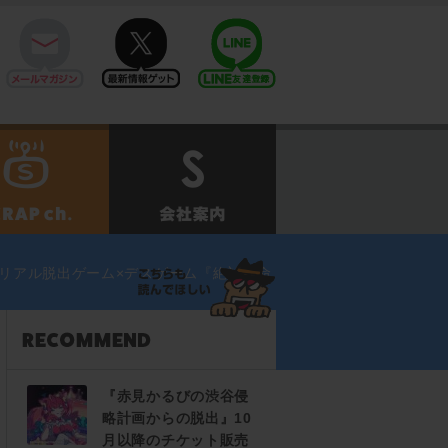
mail
twitter
Line@
せ
SCRAPch.
会社案内
リアル脱出ゲーム×デスゲーム『絶対絶命
『赤見かるびの渋谷侵
略計画からの脱出』10
月以降のチケット販売