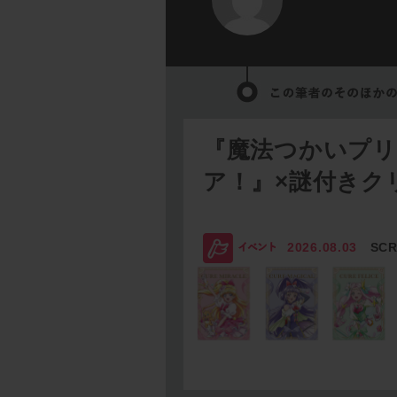
『魔法つかいプ
ア！』×謎付きク
2026.08.03
SC