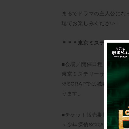
まるでドラマの主人公にな
場でお楽しみください！
＊＊＊東京ミステリーサー
■会場／開催日程
東京ミステリーサーカス 20
※SCRAPでは独自に新型
ります。
■チケット販売期間
＜少年探偵SCRAP団（FC