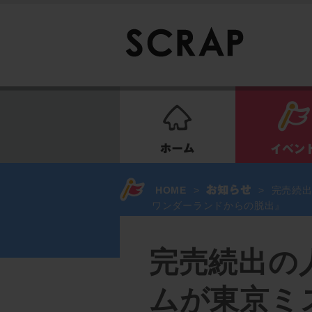
ホーム
HOME
>
>
完売続出
ワンダーランドからの脱出』
完売続出の
ムが東京ミ