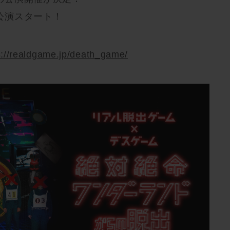
り公演スタート！
s://realdgame.jp/death_game/