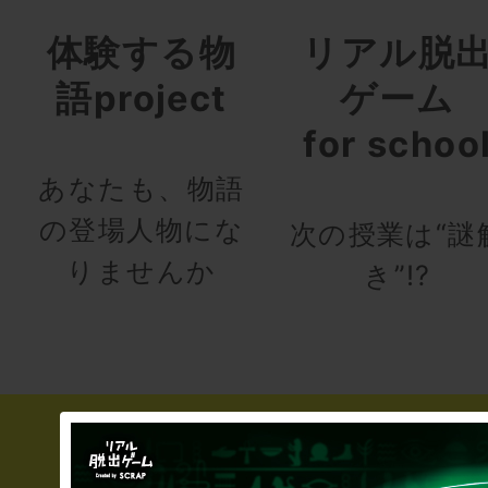
体験する物
リアル脱
語project
ゲーム
for schoo
あなたも、物語
の登場人物にな
次の授業は“謎
りませんか
き”!?