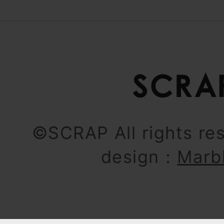
©SCRAP All rights re
design：
Marb