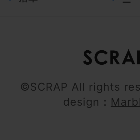
ー
©SCRAP All rights re
design：
Marb