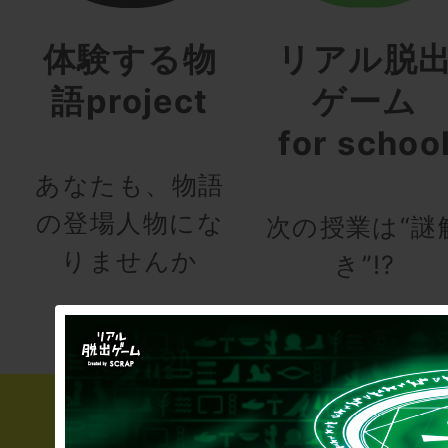
体験する物
リアル脱
語project
ゲーム
for schoo
あなたも、物語
の登場人物にな
次の授業は“謎
りませんか
き”!?