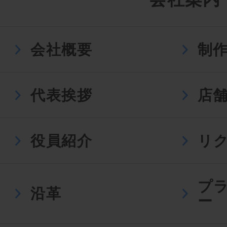
会社概要
制
代表挨拶
店
役員紹介
リ
プ
沿革
ー