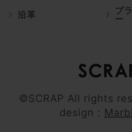
プ
沿革
ー
©SCRAP All rights re
design：
Marb