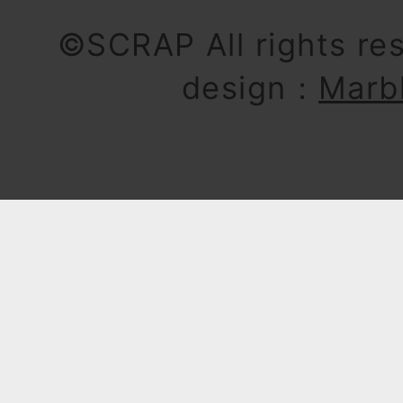
©SCRAP All rights re
design：
Marb