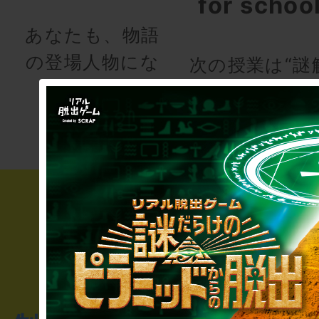
for schoo
あなたも、物語
の登場人物にな
次の授業は“謎
りませんか
き”!?