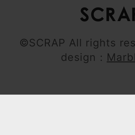
©SCRAP All rights re
design：
Marb