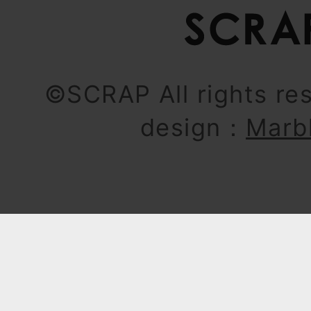
©SCRAP All rights re
design：
Marb