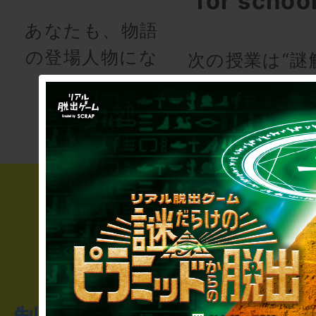
for schoo
あなたも、物語
の登場人物にな
次の授業は“謎
りませんか
き”!?