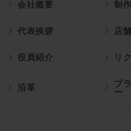
会社概要
制
代表挨拶
店
役員紹介
リ
プ
沿革
ー