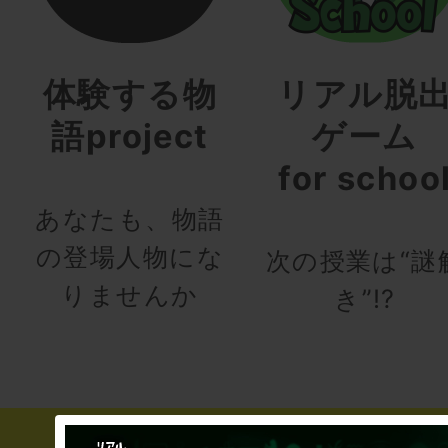
体験する物
リアル脱
語project
ゲーム
for schoo
あなたも、物語
の登場人物にな
次の授業は“謎
りませんか
き”!?