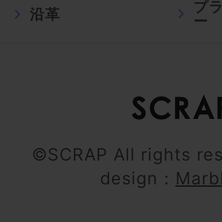
プ
沿革
ー
©SCRAP All rights re
design：
Marb