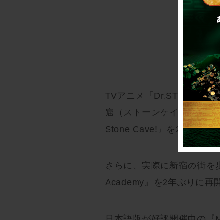
TVアニメ「Dr.STON
窟（ストーンケイヴ）からの脱出
Stone Cave!』を202
さらに、実際に新宿の街を歩きな
Academy』を2年ぶりに再
日本語版が好評開催中の『My