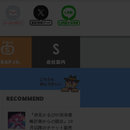
mail
twitter
Line@
せ
SCRAPch.
会社案内
『赤見かるびの渋谷侵
略計画からの脱出』10
月以降のチケット販売