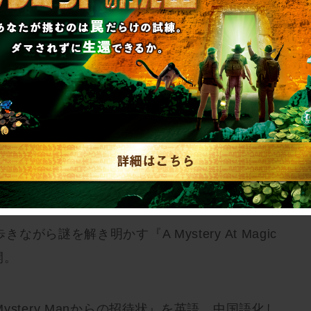
E」とコラボレーションしたリアル脱出ゲーム『石の洞
』の英語版である、『Escape from the
3年3月2日(木)よりリバイバル開催！
がら謎を解き明かす『A Mystery At Magic
開。
stery Manからの招待状』を英語、中国語化し