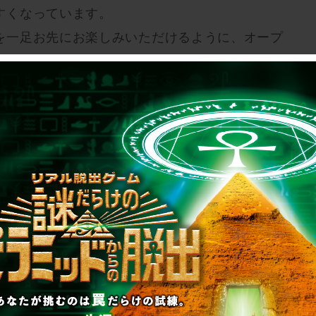
すくなっています。
を一足お先にお楽しみいただけるように、オープ
公開しました。あなたが実際に街を歩いて謎を解
の物語を体験するこの参加型ゲーム・イベントを、当日ぜ
ください
dream_gbp/