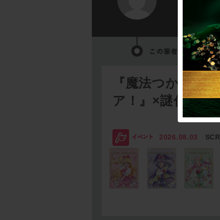
『魔法つかいプ
ア！』×謎付きク
2026.08.03
SC