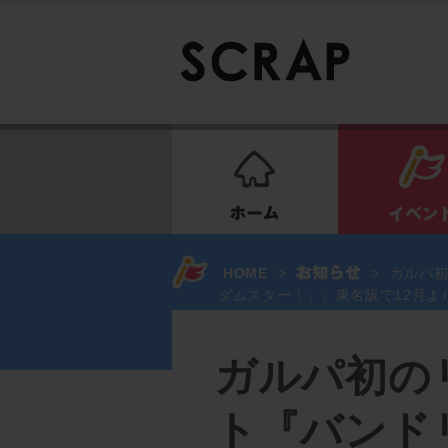
ホーム
HOME
>
>
ガルパ初
ダムスター！」』東名阪で12月よ
ガルパ初の
ト『バンド