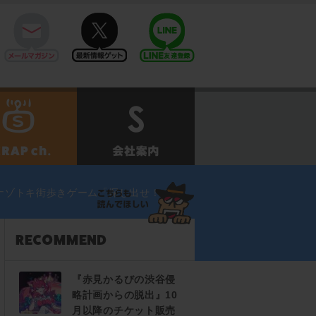
mail
twitter
Line@
せ
SCRAPch.
会社案内
ナゾトキ街歩きゲーム「探し出せ！ ラン
『赤見かるびの渋谷侵
略計画からの脱出』10
月以降のチケット販売