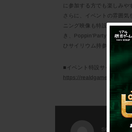
に参加する方でも楽しみや
さらに、イベントの雰囲気
ニング映像も特設サイトで
き、Poppin’Party
ひサイリウム持参でご堪能
■イベント特設サイト
https://realdgame.jp/bang
SCRAP