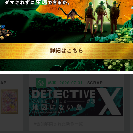
リキュ
【2026年7月】告知解
リ…
禁された新作一…
RAP
2026.07.31
SCRAP
#告知解禁された新作一覧