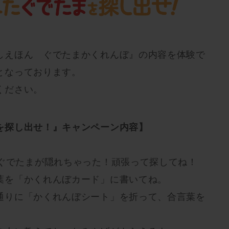
しえほん ぐでたまかくれんぼ』の内容を体験で
となっております。
ください。
を探し出せ！』キャンペーン内容】
のぐでたまが隠れちゃった！頑張って探してね！
葉を「かくれんぼカード」に書いてね。
通りに「かくれんぼシート」を折って、合言葉を