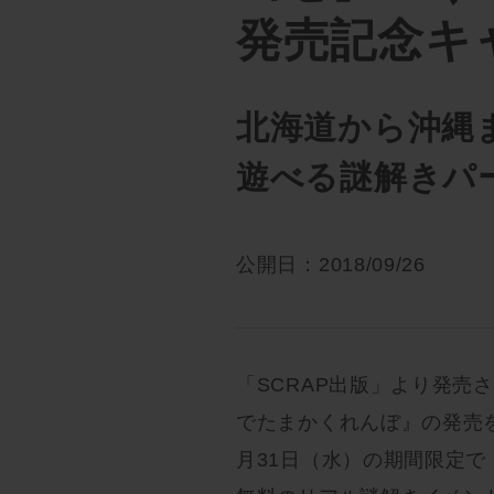
発売記念キ
北海道から沖縄ま
遊べる謎解きパ
公開日：2018/09/26
「SCRAP出版」より発売
でたまかくれんぼ』の発売を
月31日（水）の期間限定で