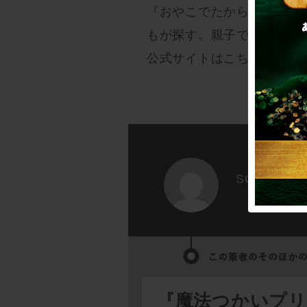
『おやこでたからさがしえ
もが探す。親子で一緒に楽
公式サイトはこちら→
http
SCRAP
『魔法つかいプ