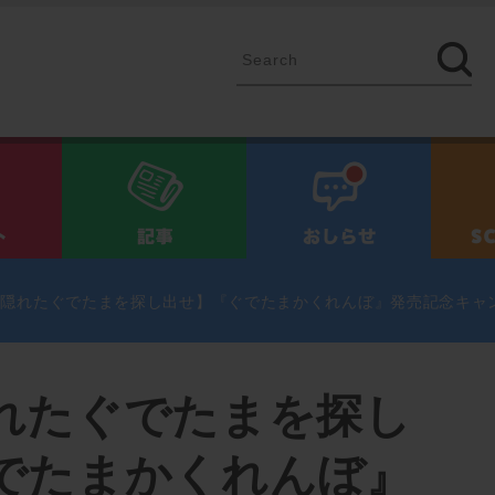
イベント
記事
お知ら
に隠れたぐでたまを探し出せ】『ぐでたまかくれんぼ』発売記念キャ
れたぐでたまを探し
でたまかくれんぼ』