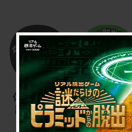
体験する物
リアル脱
語project
ゲーム
for schoo