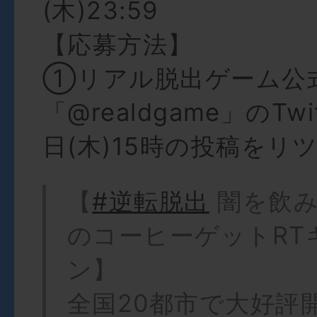
(木)23:59
【応募方法】
①リアル脱出ゲーム公
「@realdgame」のTwi
日(木)15時の投稿をリ
【
#逆転脱出
闇を飲み
のコーヒーゲットRT
ン】
全国20都市で大好評