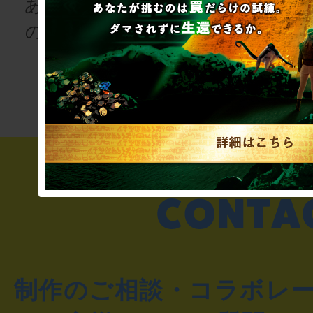
あなたも、物語
の登場人物にな
次の授業は“謎
りませんか
き”!?
制作のご相談・コラボレ