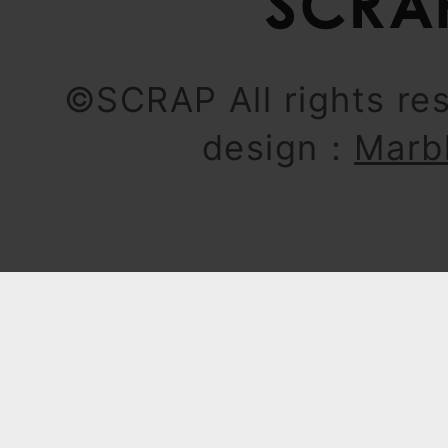
©SCRAP All rights re
design：
Marb