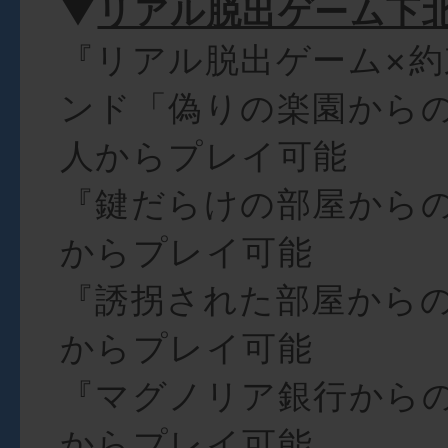
▼
リアル脱出ゲーム下
『リアル脱出ゲーム×
ンド「偽りの楽園からの
人からプレイ可能
『鍵だらけの部屋からの
からプレイ可能
『誘拐された部屋からの
からプレイ可能
『マグノリア銀行からの
からプレイ可能