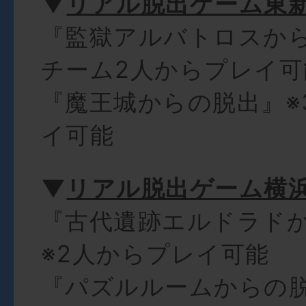
▼
リアル脱出ゲーム東
『監獄アルバトロスから
チーム2人からプレイ可
『魔王城からの脱出』※
イ可能
▼
リアル脱出ゲーム横
『古代遺跡エルドラド
※2人からプレイ可能
『パズルルームからの脱