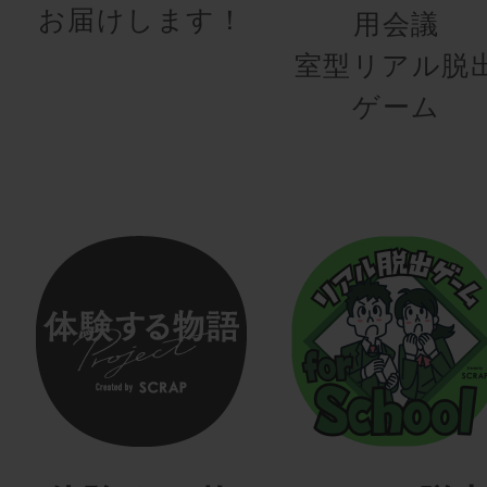
お届けします！
用会議
室型リアル脱
ゲーム