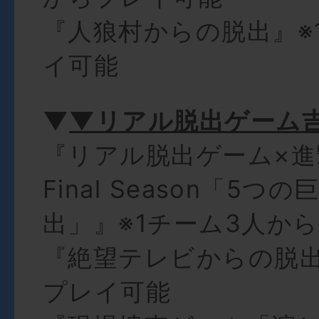
『人狼村からの脱出』※
イ可能
▼
▼リアル脱出ゲーム
『リアル脱出ゲーム×進撃
Final Season「5つ
出」』※1チーム3人か
『絶望テレビからの脱出
プレイ可能