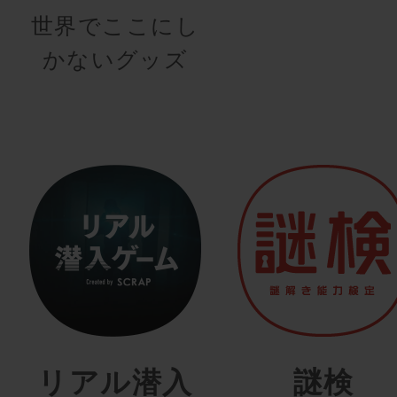
世界でここにし
かないグッズ
リアル潜入
謎検