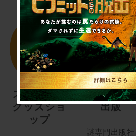
スクラップ
SCRAP
グッズショ
出版
ップ
謎専門出版社