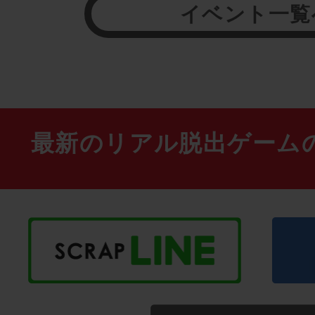
イベント一覧
最新のリアル脱出ゲーム