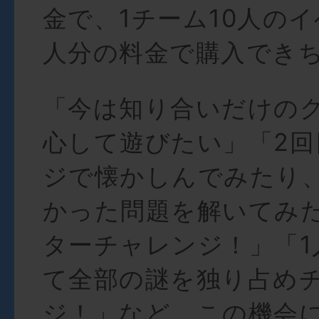
金で、1チーム10人の
人分の料金で購入でき
「今は知り合いだけの
心して遊びたい」「2
ジで懐かしんでみたり
かった問題を解いてみ
ターチャレンジ！」「1
て全部の謎を独り占め
ジ！」など、この機会