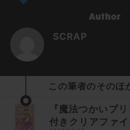
SCRAP
この筆者のそのほ
『魔法つかいプリ
付きクリアファイ