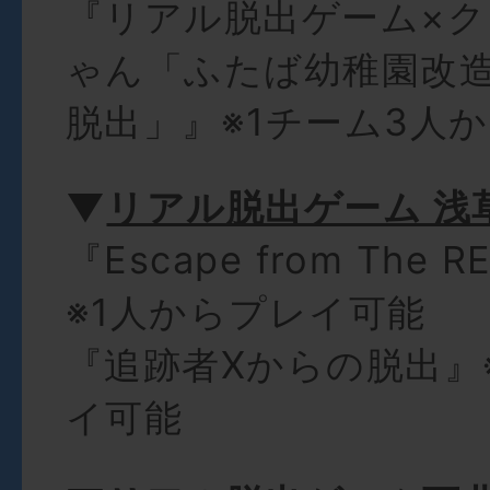
『リアル脱出ゲーム×
ゃん「ふたば幼稚園改
脱出」』※1チーム3人
▼
リアル脱出ゲーム 浅
『Escape from The 
※1人からプレイ可能
『追跡者Xからの脱出』
イ可能