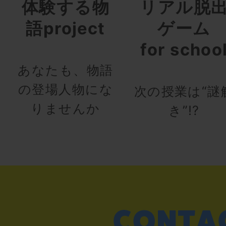
体験する物
リアル脱
語project
ゲーム
for schoo
あなたも、物語
の登場人物にな
次の授業は“謎
りませんか
き”!?