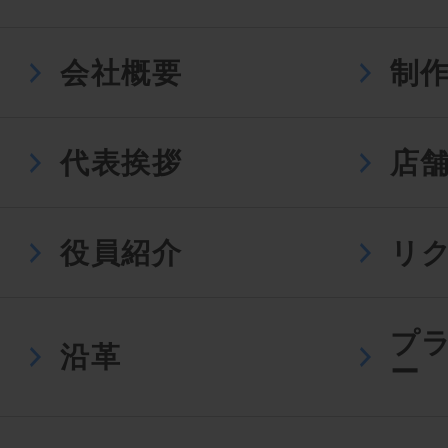
会社概要
制
代表挨拶
店
役員紹介
リ
プ
沿革
ー