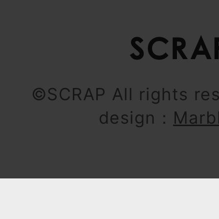
©SCRAP All rights re
design：
Marb