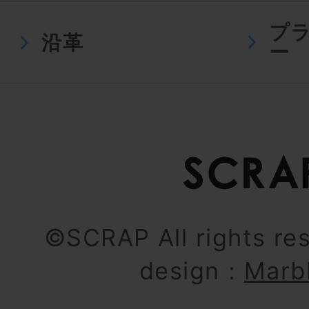
プ
沿革
ー
©SCRAP All rights re
design：
Marb