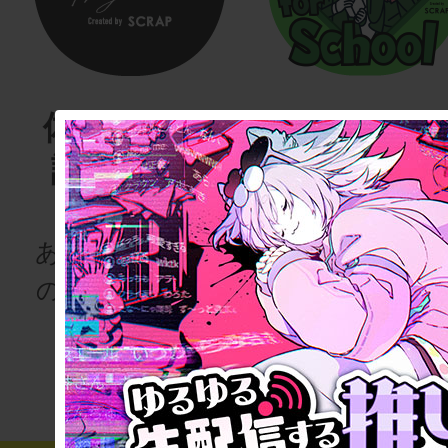
体験する物
リアル脱
語project
ゲーム
for schoo
あなたも、物語
の登場人物にな
次の授業は“謎
りませんか
き”!?