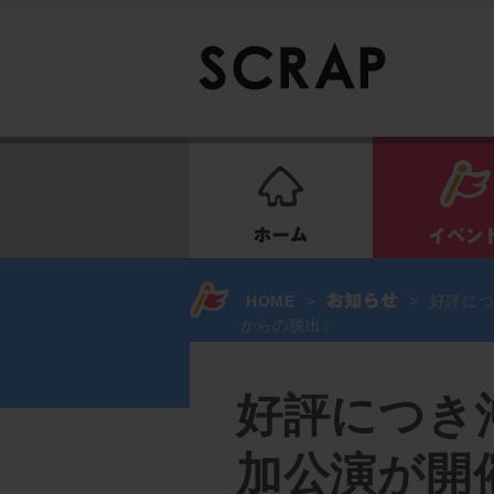
ホーム
HOME
>
>
好評につ
からの脱出』
好評につき
加公演が開