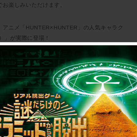
でお楽しみいただけます。
アニメ「HUNTER×HUNTER」の人気キャラク
守）」が実際に登場！
力の音響と映像によって繰り広げられる、臨場感
方にご体験いただくため、
2024年3月8日(金)にも
より販売開始となります。
の罠を潜り抜け、アリーナから無事に脱出するこ