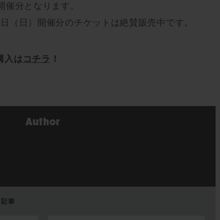
金)開催分となります。
、10日（日）開催分のチケットは絶賛販売中です。
購入は
コチラ
！