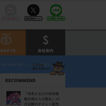
mail
twitter
Line@
せ
SCRAPch.
会社案内
ER×HUNTER『ハンター試験スタジアム
『赤見かるびの渋谷侵
略計画からの脱出』10
月以降のチケット販売