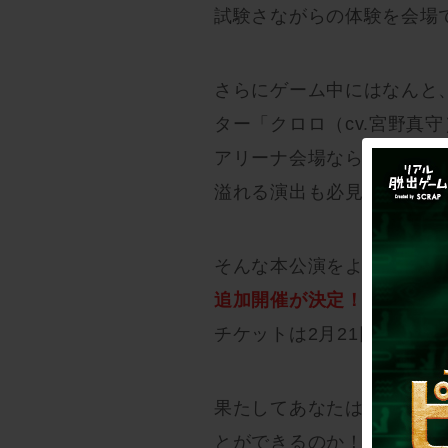
試験さながらの体験を会場
さらにゲーム中にはなんと、
ター「クロロ（cv.宮野真
アリーナ会場ならではの迫
溢れる演出も必見です！
そんな本公演をより多くの
追加開催が決定！
チケットは2月21日(水)
果たしてあなたは幻影旅団
とができるのか！