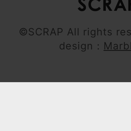
©SCRAP All rights re
design：
Marb