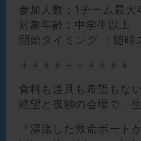
参加人数：1チーム最大
対象年齢：中学生以上
開始タイミング ：随時
＋＋＋＋＋＋＋＋＋＋
食料も道具も希望もな
絶望と孤独の会場で、
『漂流した救命ボート