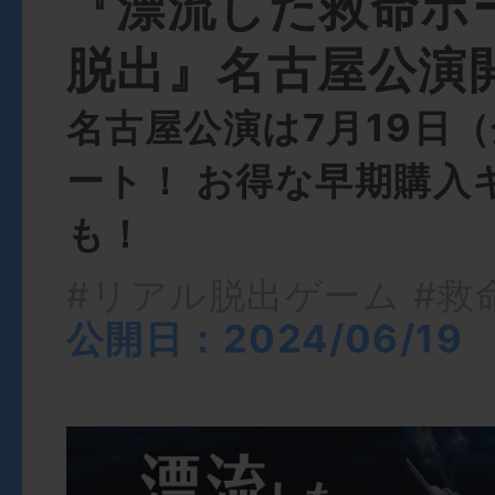
『漂流した救命ボ
脱出』名古屋公演
名古屋公演は7月19日
ート！ お得な早期購入
も！
#リアル脱出ゲーム
#救
公開日：2024/06/19