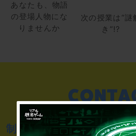
あなたも、物語
の登場人物にな
次の授業は“謎
りませんか
き”!?
制作のご相談・コラボレ