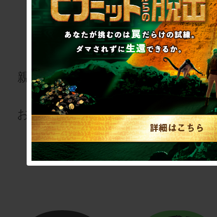
ゲーム
ゲーム
for kids
研修・懇
会
親子で楽しむ謎
解きを
研修用・懇親
お届けします！
用会議
室型リアル脱
ゲーム