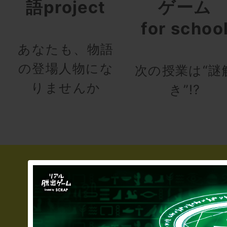
語project
ゲーム
for schoo
あなたも、物語
の登場人物にな
次の授業は“謎
りませんか
き”!?