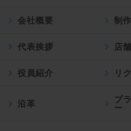
会社概要
制
代表挨拶
店
役員紹介
リ
プ
沿革
ー