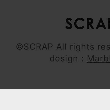
©SCRAP All rights re
design：
Marb