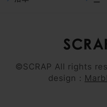
ー
©SCRAP All rights re
design：
Marb