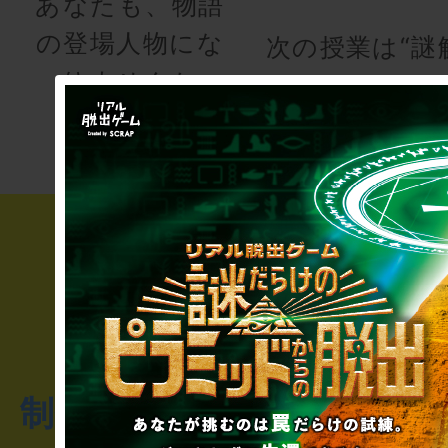
あなたも、物語
の登場人物にな
次の授業は“謎
りませんか
き”!?
制作のご相談・コラボレ