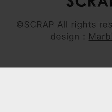
©SCRAP All rights re
design：
Marb