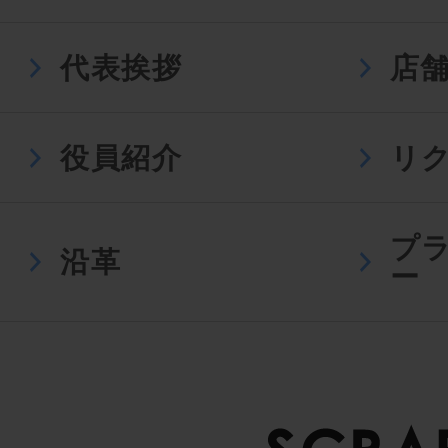
代表挨拶
店
役員紹介
リ
プ
沿革
ー