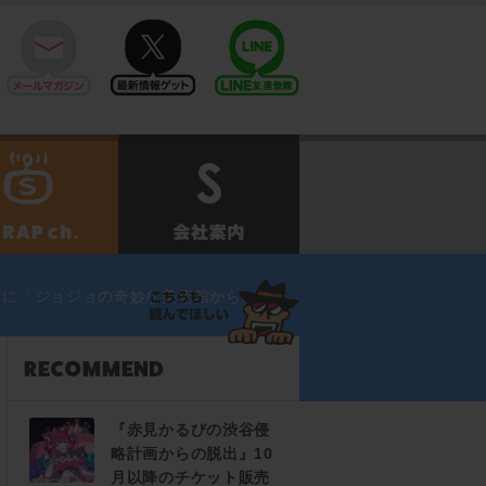
mail
twitter
Line@
せ
SCRAPch.
会社案内
様に「ジョジョの奇妙な美術館からの脱
『赤見かるびの渋谷侵
略計画からの脱出』10
月以降のチケット販売