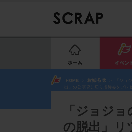
ホーム
HOME
>
>
「ジョジ
出」の公演貸し切り招待券をプレ
「ジョジョ
の脱出」リ