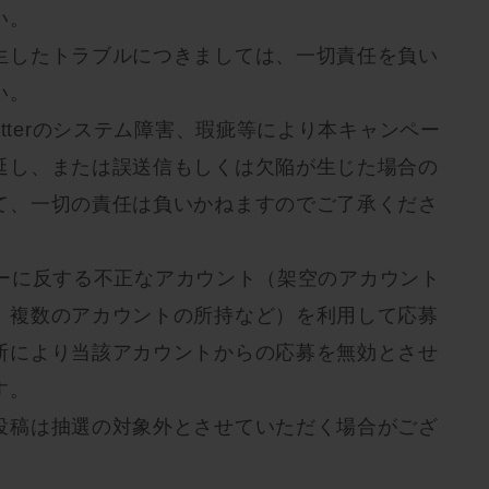
い。
生したトラブルにつきましては、一切責任を負い
い。
itterのシステム障害、瑕疵等により本キャンペー
延し、または誤送信もしくは欠陥が生じた場合の
て、一切の責任は負いかねますのでご了承くださ
ポリシーに反する不正なアカウント（架空のアカウント
、複数のアカウントの所持など）を利用して応募
断により当該アカウントからの応募を無効とさせ
す。
投稿は抽選の対象外とさせていただく場合がござ