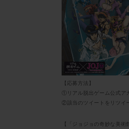
【応募方法】
①リアル脱出ゲーム公式ア
②該当のツイートをリツイ
【「ジョジョの奇妙な美術