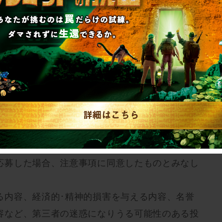
、換金及びご当選権利の譲渡はできません。
かの理由により、連絡がつかない場合はご当選が
月11日(木)17:00を予定しております。
は行っておりませんのでご了承ください。
名様までご参加可能です。(6名様以上はテーブル
きます)ご当選されたご本人が友人や家族などを誘
可能です。
た方も、フード割引は使用可能です。
応募した場合、注意事項に同意したものとみなし
る内容、経済的･精神的損害を与える内容、名誉
容など、第三者の迷惑になりうる可能性のある投