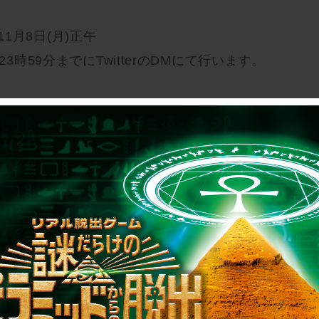
～11月8日(月)正午
23時59分までにTwitterのDMにて行います。
有しており非公開設定にされていない方
ォローしている方
クトメッセージにて行います。投稿された方はメ
に設定ください。
にはお答えできませんのでご了承ください。