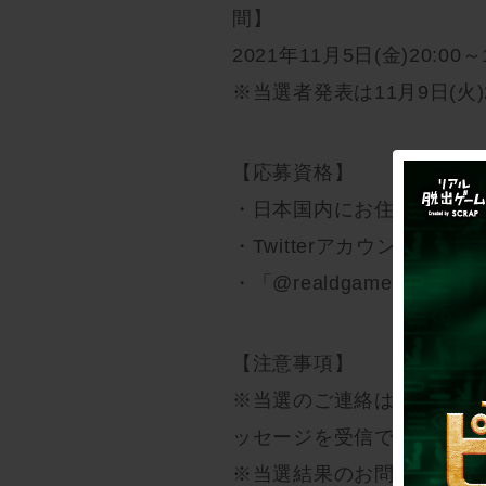
間】
2021年11月5日(金)20:00
※当選者発表は11月9日(火)
【応募資格】
・日本国内にお住まいの方
・Twitterアカウントを
・「@realdgame」をフ
【注意事項】
※当選のご連絡は、ダイレ
ッセージを受信できるよう
※当選結果のお問い合わせ