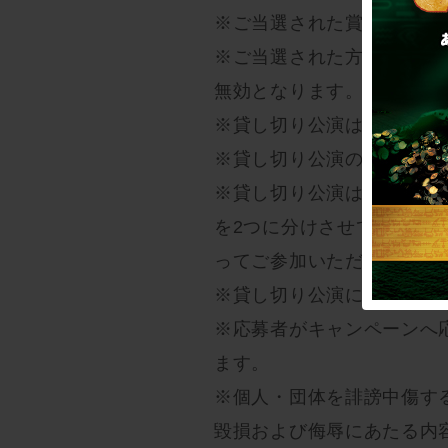
※ご当選された賞品の交換
※ご当選された方でなんら
無効となります。
※貸し切り公演は2021年11
※貸し切り公演の日程変更
※貸し切り公演は、1～12
を2つに分けさせていただ
ってご参加いただくことが
※貸し切り公演に当選され
※応募者がキャンペーンへ
ます。
※個人・団体を誹謗中傷す
毀損および侮辱にあたる内