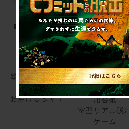
リアル脱出
リアル脱
ゲーム
ゲーム
for kids
研修・懇
会
親子で楽しむ謎
解きを
研修用・懇親
お届けします！
用会議
室型リアル脱
ゲーム