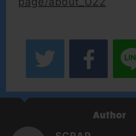
page/about_U22
SCRAP