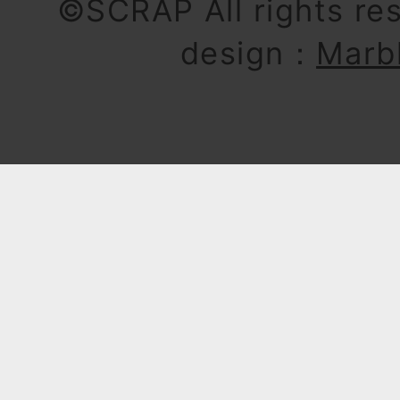
©SCRAP All rights re
design：
Marb