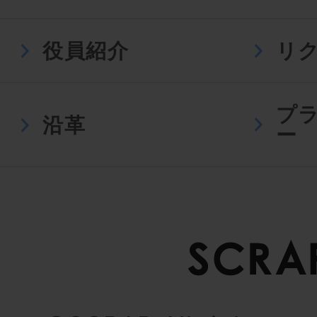
役員紹介
リ
プ
沿革
ー