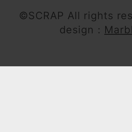
©SCRAP All rights re
design：
Marb