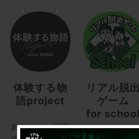
体験する物
リアル脱
語project
ゲーム
for schoo
あなたも、物語
の登場人物にな