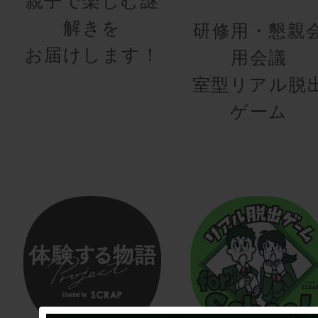
親子で楽しむ謎
解きを
研修用・懇親
お届けします！
用会議
室型リアル脱
ゲーム