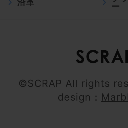
沿革
ー
©SCRAP All rights re
design：
Marb