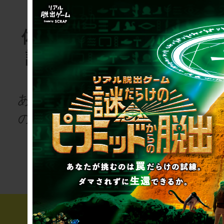
体験する物
リアル脱
語project
ゲーム
for schoo
あなたも、物語
の登場人物にな
次の授業は“謎
りませんか
き”!?