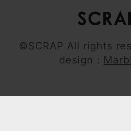
©SCRAP All rights re
design：
Marb