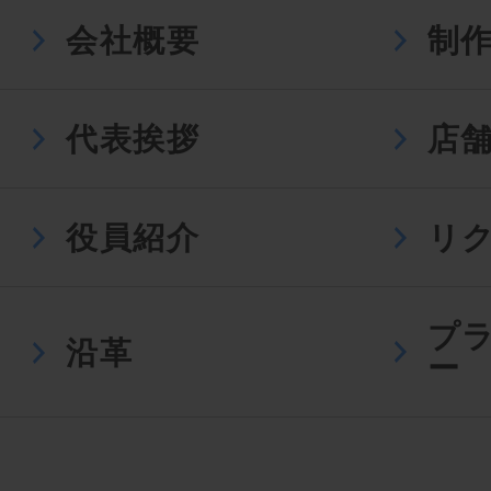
会社概要
制
代表挨拶
店
役員紹介
リ
プ
沿革
ー