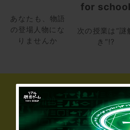
for schoo
あなたも、物語
の登場人物にな
次の授業は“謎
りませんか
き”!?