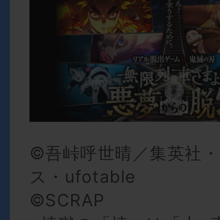
©吾峠呼世晴／集英社
ス・ufotable
©SCRAP