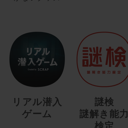
リアル潜入
謎検
ゲーム
謎解き能
検定