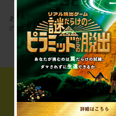
for schoo
あなたも、物語
の登場人物にな
次の授業は“謎
りませんか
き”!?