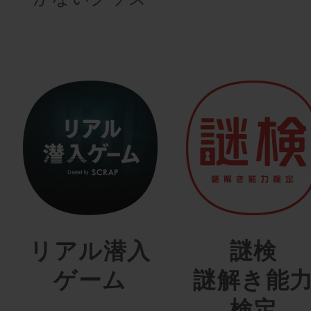
リアル潜入
謎検
ゲーム
謎解き能
検定