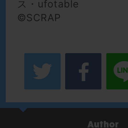
ス・ufotable
©SCRAP