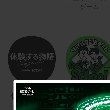
ゲーム
体験する物
リアル脱
語project
ゲーム