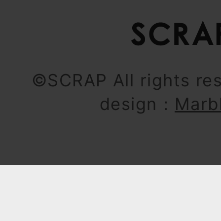
©SCRAP All rights re
design：
Marb