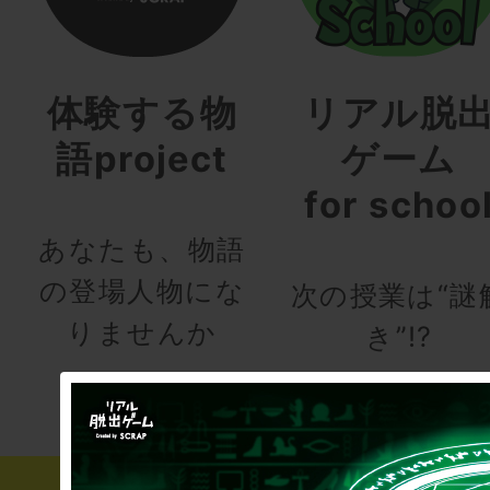
体験する物
リアル脱
語project
ゲーム
for schoo
あなたも、物語
の登場人物にな
次の授業は“謎
りませんか
き”!?