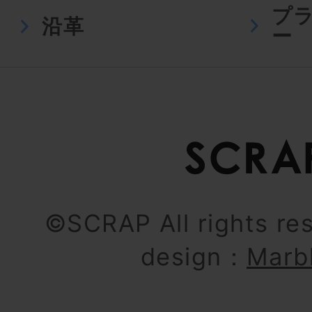
プ
沿革
ー
©SCRAP All rights re
design：
Marb