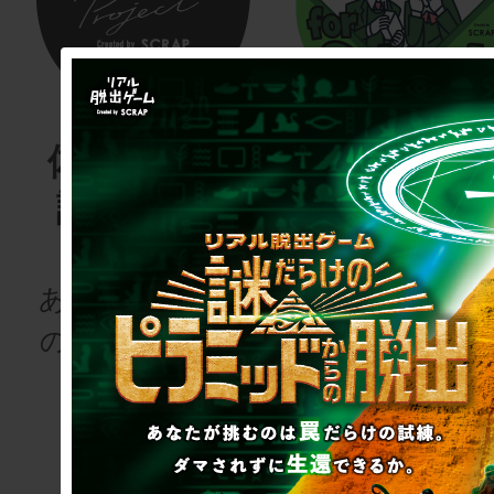
体験する物
リアル脱
語project
ゲーム
for schoo
あなたも、物語
の登場人物にな
次の授業は“謎
りませんか
き”!?