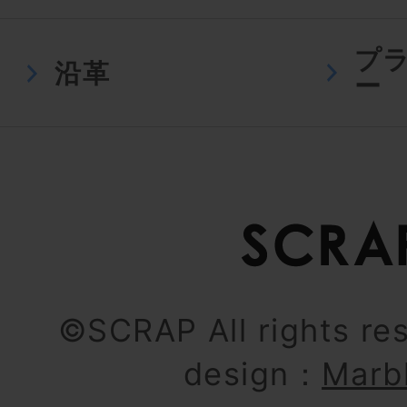
プ
沿革
ー
©SCRAP All rights re
design：
Marb