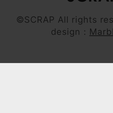
©SCRAP All rights re
design：
Marb