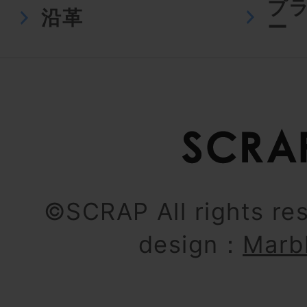
プ
沿革
ー
©SCRAP All rights re
design：
Marb