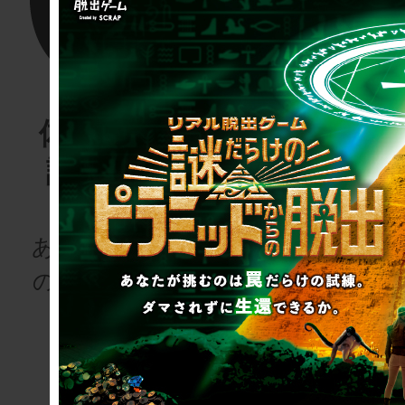
体験する物
リアル脱
語project
ゲーム
for schoo
あなたも、物語
の登場人物にな
次の授業は“謎
りませんか
き”!?