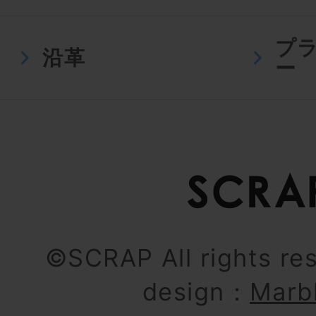
プ
沿革
ー
©SCRAP All rights re
design：
Marb