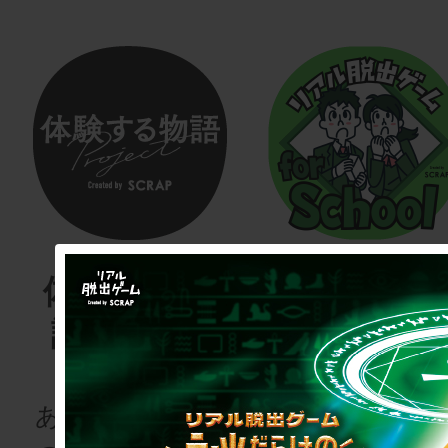
体験する物
リアル脱
語project
ゲーム
for schoo
あなたも、物語