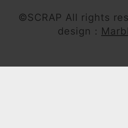
©SCRAP All rights re
design：
Marb