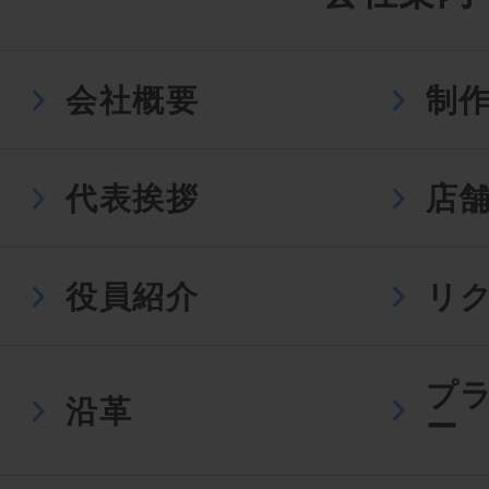
会社概要
制
代表挨拶
店
役員紹介
リ
プ
沿革
ー