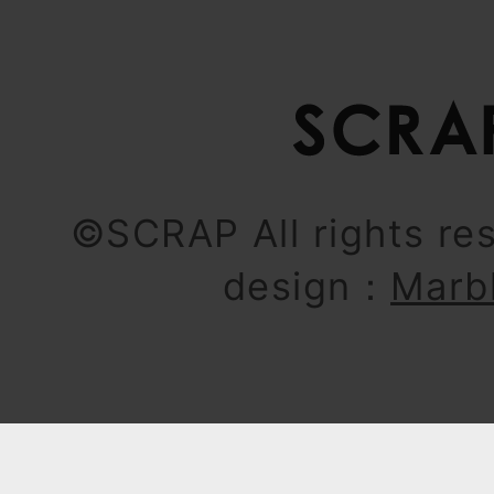
©SCRAP All rights re
design：
Marb