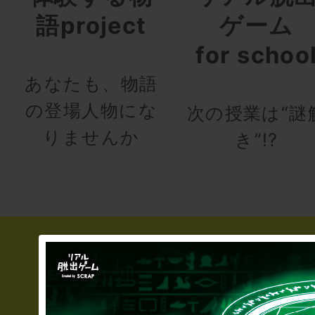
語project
ゲーム
for schoo
あなたも、物語
の登場人物にな
次の授業は“謎
りませんか
き”!?