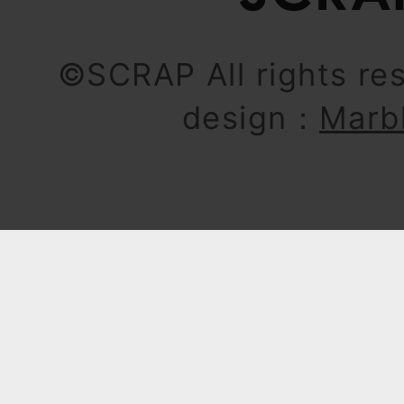
©SCRAP All rights re
design：
Marb