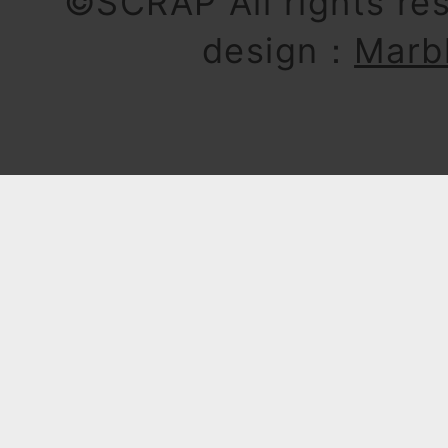
©SCRAP All rights re
design：
Marb