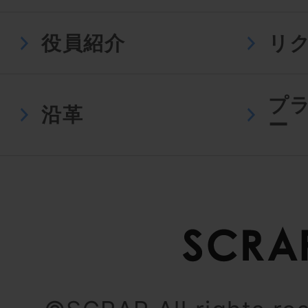
役員紹介
リ
プ
沿革
ー