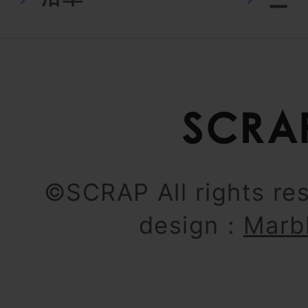
ー
©SCRAP All rights re
design：
Marb